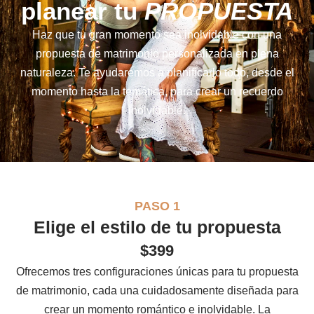
planear tu
PROPUESTA
Haz que tu gran momento sea inolvidable con una
propuesta de matrimonio personalizada en plena
naturaleza. Te ayudaremos a planificarlo todo, desde el
momento hasta la temática, para crear un recuerdo
inolvidable.
PASO 1
Elige el estilo de tu propuesta
$399
Ofrecemos tres configuraciones únicas para tu propuesta
de matrimonio, cada una cuidadosamente diseñada para
crear un momento romántico e inolvidable. La