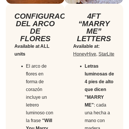
CONFIGURACIÓN
4FT
DEL ARCO
“MARRY
DE
ME”
FLORES
LETTERS​
Available at ALL
Available at:
units
HoneyHive
,
StarLite
El arco de
Letras
flores en
luminosas de
forma de
4 pies de alto
corazón
que dicen
incluye un
"MARRY
letrero
ME"
: cada
luminoso con
una hecha a
la frase
“Will
mano con
You Marry
madera