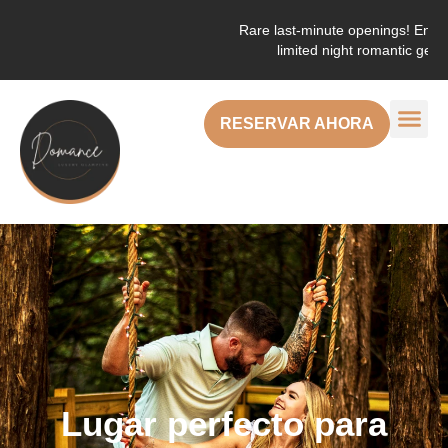
Rare last-minute openings! Enjoy the ma
limited night romantic getaways. 
RESERVAR AHORA
Lugar perfecto para