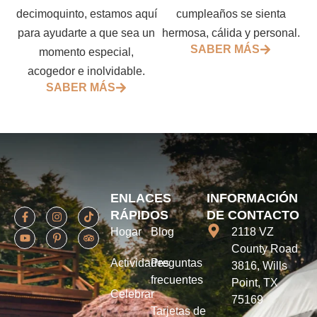
decimoquinto, estamos aquí
cumpleaños se sienta
para ayudarte a que sea un
hermosa, cálida y personal.
SABER MÁS
momento especial,
acogedor e inolvidable.
SABER MÁS
ENLACES
INFORMACIÓN
RÁPIDOS
DE CONTACTO
Hogar
Blog
2118 VZ
County Road
Actividades
Preguntas
3816, Wills
frecuentes
Point, TX
Celebrar
75169
Tarjetas de