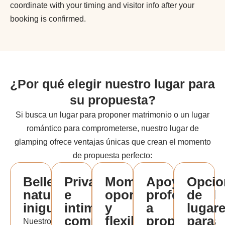
coordinate with your timing and visitor info after your
booking is confirmed.
¿Por qué elegir nuestro lugar para
su propuesta?
Si busca un lugar para proponer matrimonio o un lugar
romántico para comprometerse, nuestro lugar de
glamping ofrece ventajas únicas que crean el momento
de propuesta perfecto:
Belleza
Privacidad
Momento
Apoyo
Opcio
natural
e
oportuno
profesional
de
inigualable
intimidad
y
a
lugar
completas
flexibilidad
propuestas
para
Nuestro