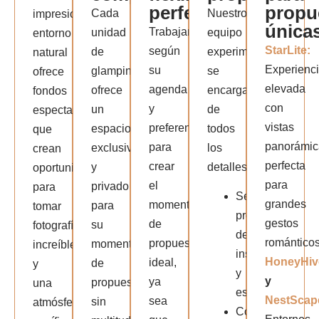
perfectos
propu
Cada
Nuestro
impresionante
única
Trabajamos
unidad
equipo
entorno
StarLite:
según
de
experimentado
natural
Experienc
su
glamping
se
ofrece
elevada
agenda
ofrece
encarga
fondos
con
y
un
de
espectaculares
vistas
preferencias
espacio
todos
que
panorámic
para
exclusivo
los
crean
perfecta
crear
y
detalles:
oportunidades
para
el
privado
para
Servicios
grandes
momento
para
tomar
profesionales
gestos
de
su
fotografías
de
romántico
propuesta
momento
increíbles
instalación
HoneyHiv
ideal,
de
y
y
y
ya
propuesta:
una
estilismo
NestScap
sea
sin
atmósfera
Coordinación