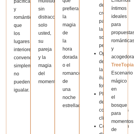
Entornos
que
multitudes,
pacífica
de
íntimos
prefiera
sin
y
cronogramas
ideales
la
distracciones,
romántica
para
para
magia
solo
que
la
propuesta
de
usted,
los
sorpresa
romántica
la
su
lugares
perfecta
y
hora
pareja
interiores
Optimización
acogedora
dorada
y la
convencionales
de
TreeTopia
o el
magia
simplemente
la
Escenario
romance
del
no
iluminación
mágico
de
momento.
pueden
fotográfica.
en
una
igualar.
Planificación
el
noche
de
bosque
estrellada.
contingencias
para
climáticas
momentos
Configuración
de