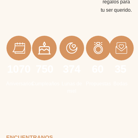
regalos para
tu ser querido.
1070
750
374
60
35
Aniversarios
Cumpleaños
Lunas de
Propuestas
Bodas
miel
ENCUENTRANOS