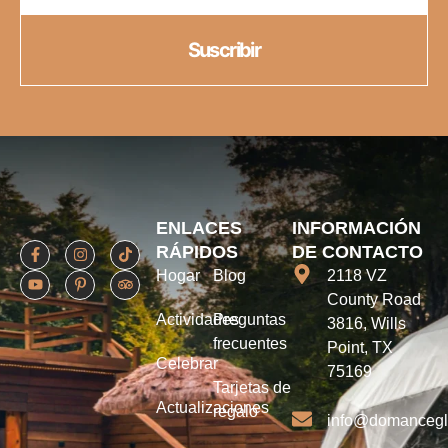
Suscribir
ENLACES
INFORMACIÓN
RÁPIDOS
DE CONTACTO
Hogar
Blog
2118 VZ
County Road
Actividades
Preguntas
3816, Wills
frecuentes
Point, TX
Celebrar
75169
Tarjetas de
Actualizaciones
regalo
info@domanceg