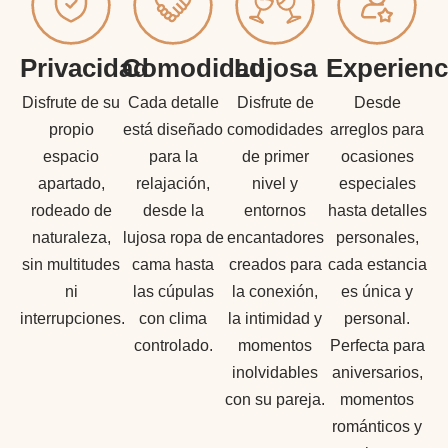
Privacidad
Comodidad
Lujosa
Experienc
Disfrute de su
Cada detalle
Disfrute de
Desde
propio
está diseñado
comodidades
arreglos para
espacio
para la
de primer
ocasiones
apartado,
relajación,
nivel y
especiales
rodeado de
desde la
entornos
hasta detalles
naturaleza,
lujosa ropa de
encantadores
personales,
sin multitudes
cama hasta
creados para
cada estancia
ni
las cúpulas
la conexión,
es única y
interrupciones.
con clima
la intimidad y
personal.
controlado.
momentos
Perfecta para
inolvidables
aniversarios,
con su pareja.
momentos
románticos y