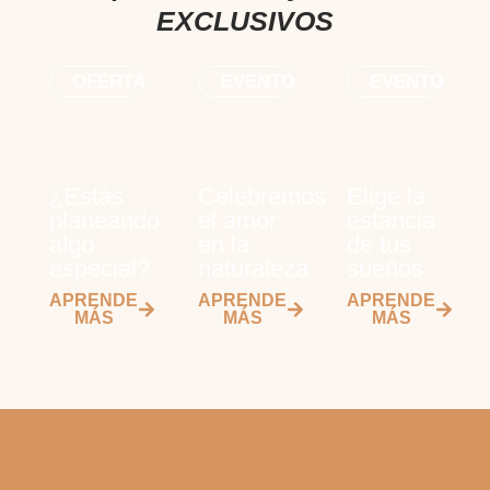
EXCLUSIVOS
OFERTA
EVENTO
EVENTO
¿Estás
Celebremos
Elige la
planeando
el amor
estancia
algo
en la
de tus
especial?
naturaleza
sueños
APRENDE
APRENDE
APRENDE
MÁS
MÁS
MÁS