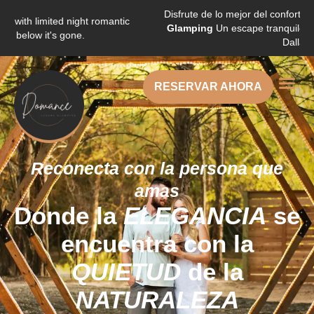
Disfrute de lo mejor del confort y la n
th limited night romantic
Glamping
Un escape tranquilo y relaj
below it's gone.
Dallas.
RESERVAR AHORA
Reconecta con la persona que
amas
Donde la
ELEGANCIA
se
encuentra con la
QUIETUD
de la
NATURALEZA